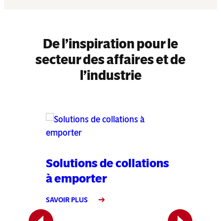
De l’inspiration pour le
secteur des affaires et de
l’industrie
Solutions de collations
Recett
à emporter
au fr
SAVOIR PLUS
SAVOIR PL