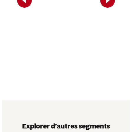
Previous
Next
soins
âce
ase de
Explorer d’autres segments