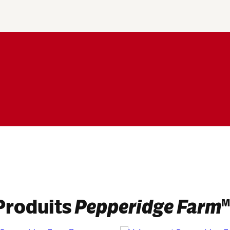
Produits
Pepperidge Farm
M