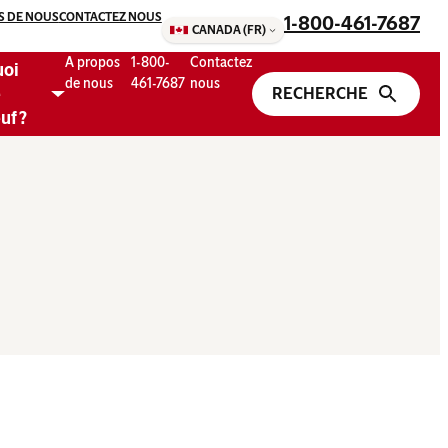
S DE NOUS
CONTACTEZ NOUS
1-800-461-7687
CANADA (FR)
A propos
1-800-
Contactez
uoi
de nous
461-7687
nous
e
uf ?