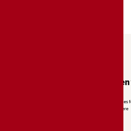
Une performance élevée, en 
Une pâte tendre qui gonfle en dizaines de couches f
texture ultra légère