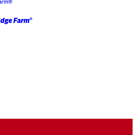
idge Farm
®