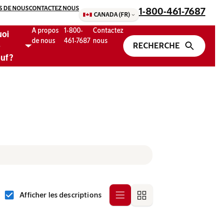
S DE NOUS
CONTACTEZ NOUS
1-800-461-7687
CANADA (FR)
A propos
1-800-
Contactez
uoi
de nous
461-7687
nous
e
uf ?
Afficher les descriptions
Row
Grid