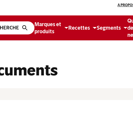
A PROPO
Q
Marques et
Recettes
Segments
d
produits
ne
ocuments