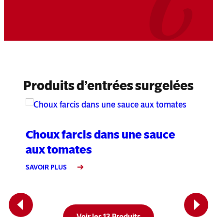
Produits d’entrées surgelées
Choux farcis dans une sauce
La
aux tomates
SAVO
SAVOIR PLUS
Previous
Next
Voir les 13 Produits