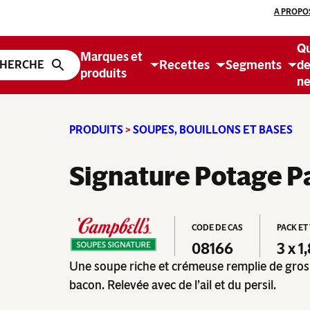
A PROPO
Q
Marques et
Recettes
Segments
d
produits
ne
PRODUITS
>
SOUPES, BOUILLONS ET BASES
Signature Potage P
CODE DE CAS
PACK ET
08166
3 x 1
Une soupe riche et crémeuse remplie de gros
bacon. Relevée avec de l’ail et du persil.