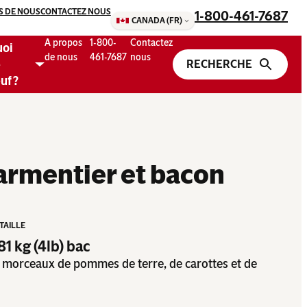
S DE NOUS
CONTACTEZ NOUS
1-800-461-7687
CANADA (FR)
A propos
1-800-
Contactez
uoi
de nous
461-7687
nous
e
uf ?
armentier et bacon
 TAILLE
,81 kg (4lb) bac
 morceaux de pommes de terre, de carottes et de