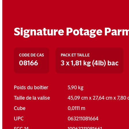
Signature Potage Parm
CODE DE CAS
PACK ET TAILLE
08166
3 x 1,81 kg (4lb) bac
Poids du boîtier
5,90 kg
Taille de la valise
45,09 cm x 27,64 cm x 7,80
Cube
0,0111 m
UPC
063211081664