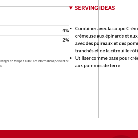
SERVING IDEAS
Combiner avec la soupe Crèm
4
%
crémeuse aux épinards et aux 
2
%
avec des poireaux et des pomm
tranchés et de la citrouille rô
Utiliser comme base pour crée
hanger de temps à autre, ces informations peuvent ne 
aux pommes de terre
s.