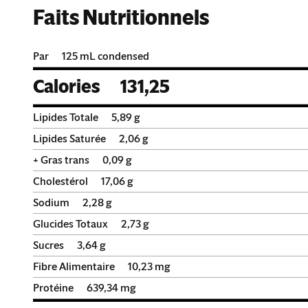
Faits Nutritionnels
Par
125 mL condensed
Calories
131,25
Lipides Totale
5,89
g
Lipides Saturée
2,06
g
+ Gras trans
0,09
g
Cholestérol
17,06
g
Sodium
2,28
g
Glucides Totaux
2,73
g
Sucres
3,64
g
Fibre Alimentaire
10,23
mg
Protéine
639,34
mg