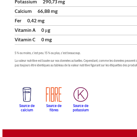
Potassium
290,73
mg
Calcium
66,88
mg
Fer
0,42
mg
Vitamin A
0
μg
Vitamin C
0
mg
5 % ou moins, c’est peu. 15 % ou plus, c’est beaucoup.
La valeur nutritive est basée sur nos données actuelles. Cependant, comme les données peuvent c
pas toujours être identiques au tableau de la valeur nutritive figurant sur les étiquettes des produit
Source de
Source de
Source de
calcium
fibres
potassium