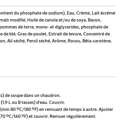
ntient du phosphate de sodium), Eau, Crème, Lait écrémé
aïs modifié, Huile de canola et/ou de soya, Bacon,
pommes de terre, mono- et diglycerides, phosphate de
ne de blé, Gras de poulet, Extrait de levure, Concentré de
on, Ail séché, Persil séché, Arôme, Rocou, Bêta-carotène,
cs) de soupe dans un chaudron.
(1,9 L ou 8 tasses) d’eau. Couvrir.
n (min 80 ºC/180 ºF) en remuant de temps à autre. Ajuster
(70 ºC/160 ºF) et couvrir. Remuer régulièrement.