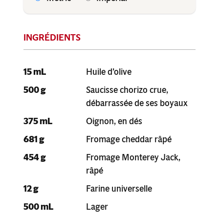
15 mL
Huile d’olive
500 g
Saucisse chorizo crue,
débarrassée de ses boyaux
375 mL
Oignon, en dés
681 g
Fromage cheddar râpé
454 g
Fromage Monterey Jack,
râpé
12 g
Farine universelle
500 mL
Lager