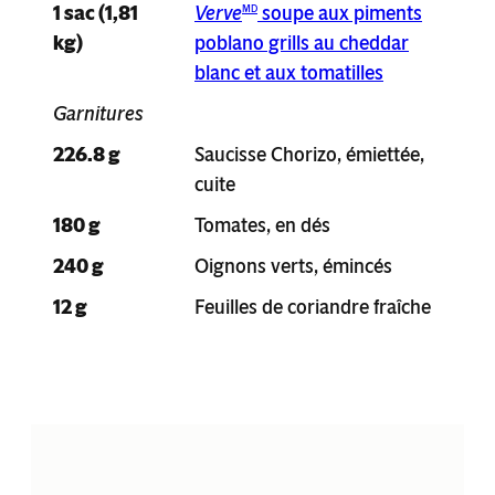
1 sac (1,81
Verve
soupe aux piments
MD
kg)
poblano grills au cheddar
blanc et aux tomatilles
Garnitures
226.8 g
Saucisse Chorizo, émiettée,
cuite
180 g
Tomates, en dés
240 g
Oignons verts, émincés
12 g
Feuilles de coriandre fraîche